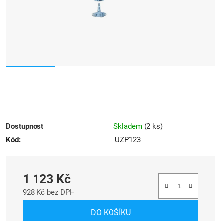
Dostupnost
Skladem
(
2 ks
)
Kód:
UZP123
1 123 Kč
928 Kč bez DPH
Měrná cena:
DO KOŠÍKU