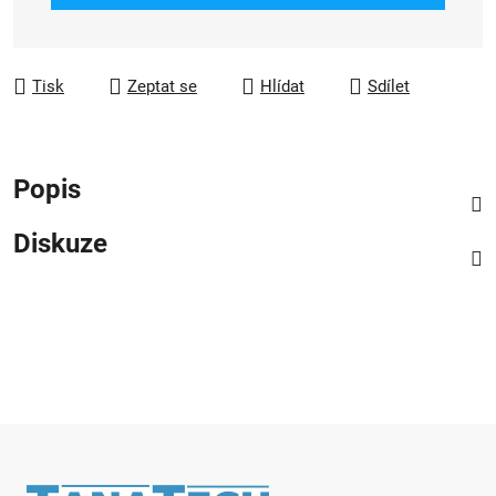
Tisk
Zeptat se
Hlídat
Sdílet
Popis
Diskuze
Zápatí