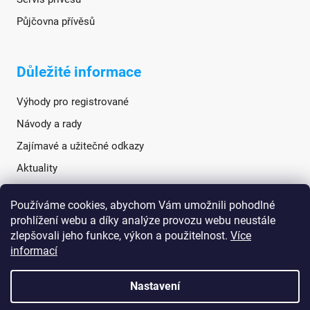
Půjčovna přívěsů
Důležité informace
Výhody pro registrované
Návody a rady
Zajímavé a užitečné odkazy
Aktuality
Používáme cookies, abychom Vám umožnili pohodlné
Sociální sítě
prohlížení webu a díky analýze provozu webu neustále
zlepšovali jeho funkce, výkon a použitelnost.
Více
informací
Nastavení