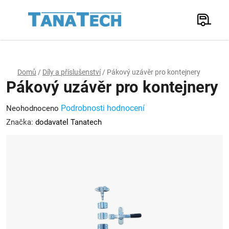
Přejít
na
Hledat
obsah
N
K
Domů
/
Díly a příslušenství
/
Pákový uzávěr pro kontejnery
Pákový uzávěr pro kontejnery
Průměrné
Podrobnosti hodnocení
Neohodnoceno
hodnocení
Značka:
dodavatel Tanatech
produktu
je
0,0
z
5
hvězdiček.