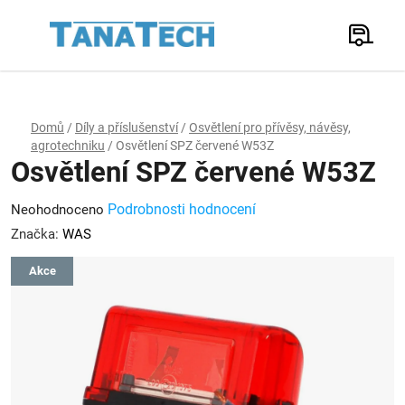
Přejít
na
Hledat
obsah
N
K
Domů
/
Díly a příslušenství
/
Osvětlení pro přívěsy, návěsy,
agrotechniku
/
Osvětlení SPZ červené W53Z
Osvětlení SPZ červené W53Z
Průměrné
Podrobnosti hodnocení
Neohodnoceno
hodnocení
Značka:
WAS
produktu
Akce
je
0,0
z
5
hvězdiček.