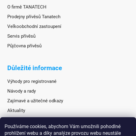
O firmě TANATECH
Prodejny přívěsů Tanatech
Velkoobchodní zastoupení
Servis přívěsů
Půjčovna přívěsů
Důležité informace
Výhody pro registrované
Návody a rady
Zajímavé a užitečné odkazy
Aktuality
Používáme cookies, abychom Vám umožnili pohodlné
Sociální sítě
prohlížení webu a díky analýze provozu webu neustále