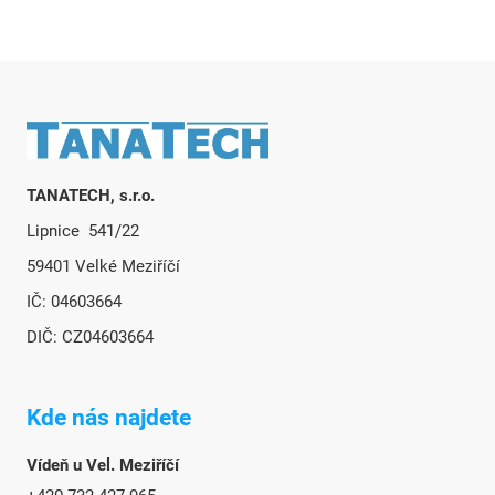
Zápatí
TANATECH, s.r.o.
Lipnice 541/22
59401 Velké Meziříčí
IČ: 04603664
DIČ: CZ04603664
Kde nás najdete
Vídeň u Vel. Meziříčí