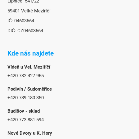
Lipnice 541/22
59401 Velké Meziříčí
IČ: 04603664
DIČ: CZ04603664
Kde nás najdete
Vídeň u Vel. Meziříčí
+420 732 427 965
Podivín / Sudoměřice
+420 739 180 350
Budišov - sklad
+420 773 881 594
Nové Dvory u K. Hory