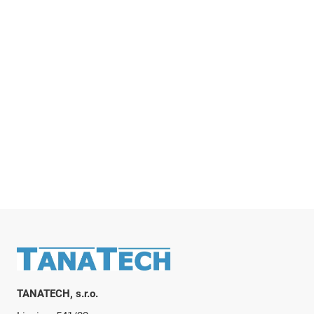
Zápatí
TANATECH, s.r.o.