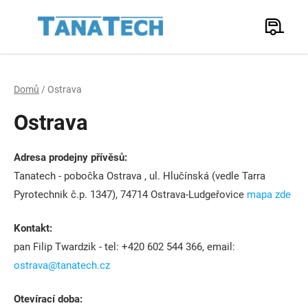
Přejít
na
Hledat
obsah
N
K
Domů
/
Ostrava
Ostrava
Adresa prodejny přívěsů:
Tanatech - pobočka Ostrava , ul. Hlučínská (vedle Tarra
Pyrotechnik č.p. 1347), 74714 Ostrava-Ludgeřovice
mapa zde
Kontakt:
pan Filip Twardzik - tel: +420 602 544 366, email:
ostrava@tanatech.cz
Otevírací doba: