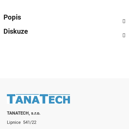
Popis
Diskuze
Zápatí
TANATECH, s.r.o.
Lipnice 541/22