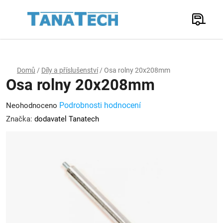
Přejít
na
Hledat
obsah
N
K
Domů
/
Díly a příslušenství
/
Osa rolny 20x208mm
Osa rolny 20x208mm
Průměrné
Podrobnosti hodnocení
Neohodnoceno
hodnocení
Značka:
dodavatel Tanatech
produktu
je
0,0
z
5
hvězdiček.