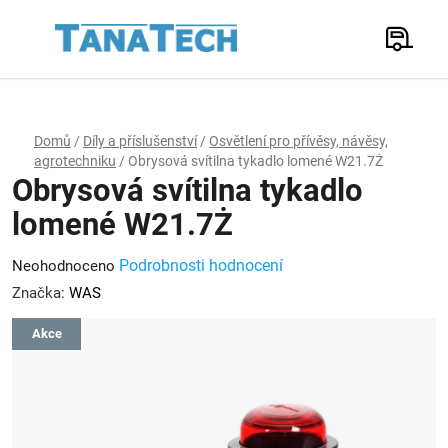
Přejít
na
Hledat
obsah
N
K
Domů
/
Díly a příslušenství
/
Osvětlení pro přívěsy, návěsy,
agrotechniku
/
Obrysová svítilna tykadlo lomené W21.7Ż
Obrysová svítilna tykadlo
lomené W21.7Ż
Průměrné
Podrobnosti hodnocení
Neohodnoceno
hodnocení
Značka:
WAS
produktu
Akce
je
0,0
z
5