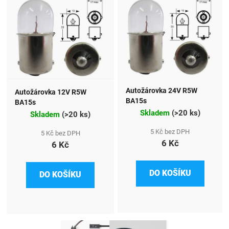
Autožárovka 24V R5W
Autožárovka 12V R5W
BA15s
BA15s
Skladem
(
>20 ks
)
Skladem
(
>20 ks
)
5 Kč bez DPH
5 Kč bez DPH
6 Kč
6 Kč
DO KOŠÍKU
DO KOŠÍKU