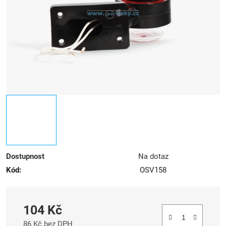
hvězdiček.
Dostupnost
Na dotaz
Kód:
OSV158
104 Kč
86 Kč bez DPH