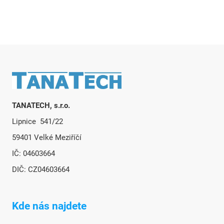
Zápatí
TANATECH, s.r.o.
Lipnice 541/22
59401 Velké Meziříčí
IČ: 04603664
DIČ: CZ04603664
Kde nás najdete