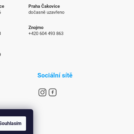
ce
Praha Čakovice
6
dočasně uzavřeno
Znojmo
83
+420 604 493 863
9
Sociální sítě
Souhlasím