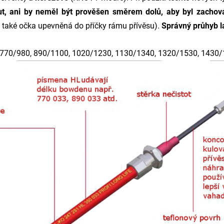
nut, ani by neměl být prověšen směrem dolů, aby byl zach
 také očka upevněná do příčky rámu přívěsu).
Správný průhyb l
 770/980, 890/1100, 1020/1230, 1130/1340, 1320/1530, 1430