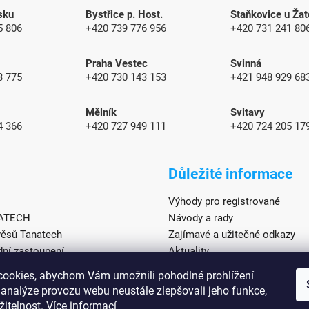
sku
Bystřice p. Host.
Staňkovice u Žat
5 806
+420 739 776 956
+420 731 241 80
Praha Vestec
Svinná
3 775
+420 730 143 153
+421 948 929 6
Mělník
Svitavy
4 366
+420 727 949 111
+420 724 205 17
Důležité informace
Výhody pro registrované
NATECH
Návody a rady
věsů Tanatech
Zajímavé a užitečné odkazy
ní zastoupení
Aktuality
sů
ookies, abychom Vám umožnili pohodlné prohlížení
věsů
 analýze provozu webu neustále zlepšovali jeho funkce,
žitelnost.
Více informací