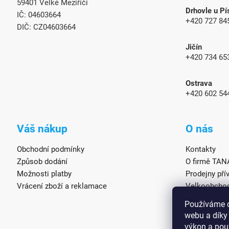
59401 Velké Meziříčí
Drhovle u Pí
IČ: 04603664
+420 727 84
DIČ: CZ04603664
Jičín
+420 734 65
Ostrava
+420 602 54
Váš nákup
O nás
Obchodní podmínky
Kontakty
Způsob dodání
O firmě TA
Možnosti platby
Prodejny pří
Vrácení zboží a reklamace
Velkoobchod
Servis přívě
Používáme c
Půjčovna pří
webu a díky
výkon a pou