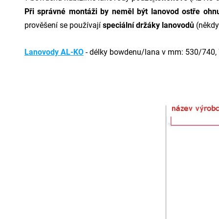
Při správné montáži by neměl být lanovod ostře oh
prověšení se používají
speciální držáky lanovodů
(někdy
Lanovody AL-KO
- délky bowdenu/lana v mm: 530/740,