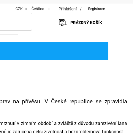
Přihlášení
CZK
Čeština
Registrace
PRÁZDNÝ KOŠÍK
NÁKUPNÍ
KOŠÍK
prav na přívěsu. V České republice se zpravidla
mrznutí v zimním období a zvláště z důvodu zarezivění lana
ypů je zaručena delší životnost a bezproblémová funkčnost.