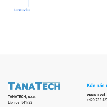
Z
á
Kde nás 
p
a
Vídeň u Vel.
TANATECH, s.r.o.
t
+420 732 42
Lipnice 541/22
í