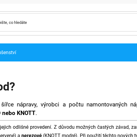
ušenství
od?
 šířce nápravy, výrobci a počtu namontovaných ná
O nebo KNOTT
.
 jejich odlišné provedení. Z důvodu možných častých závad, za
ervené) a
nerezové
(KNOTT modré). Při použití těchto nových t