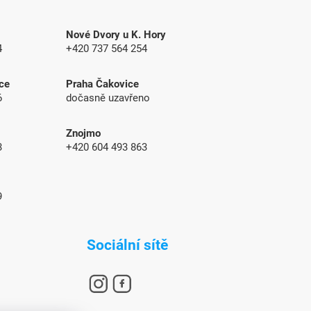
Nové Dvory u K. Hory
4
+420 737 564 254
ce
Praha Čakovice
6
dočasně uzavřeno
Znojmo
83
+420 604 493 863
9
Sociální sítě