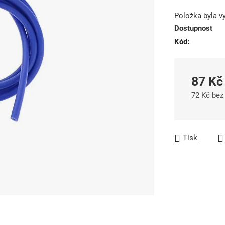
produktu
Položka byla 
je
Dostupnost
0,0
Kód:
z
5
hvězdiček.
87 Kč
72 Kč be
Měrná cen
Tisk