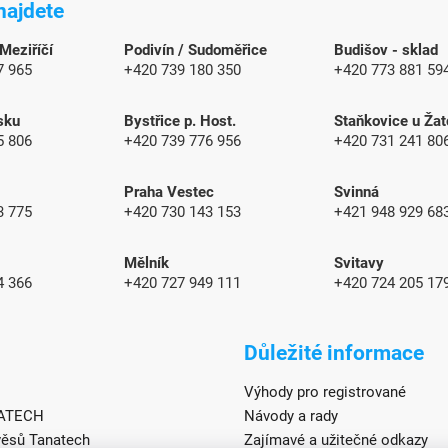
najdete
 Meziříčí
Podivín / Sudoměřice
Budišov - sklad
7 965
+420 739 180 350
+420 773 881 59
sku
Bystřice p. Host.
Staňkovice u Žat
5 806
+420 739 776 956
+420 731 241 80
Praha Vestec
Svinná
3 775
+420 730 143 153
+421 948 929 6
Mělník
Svitavy
4 366
+420 727 949 111
+420 724 205 17
Důležité informace
Výhody pro registrované
NATECH
Návody a rady
věsů Tanatech
Zajímavé a užitečné odkazy