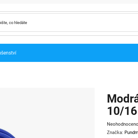
ušenství
Modrá
10/1
Průměrné
Neohodnocen
hodnocení
Značka:
Pundm