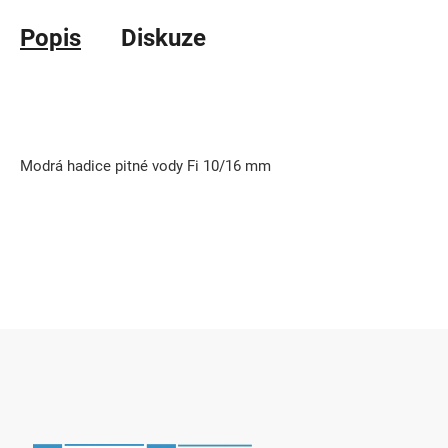
Popis
Diskuze
Modrá hadice pitné vody Fi 10/16 mm
Z
á