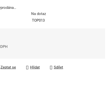
vyprodána…
Na dotaz
TOP013
z DPH
a:
Zeptat se
Hlídat
Sdílet