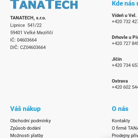
Kde nás 
p
a
Vídeň u Vel.
TANATECH, s.r.o.
t
+420 732 42
Lipnice 541/22
í
59401 Velké Meziříčí
Drhovle u Pí
IČ: 04603664
+420 727 84
DIČ: CZ04603664
Jičín
+420 734 65
Ostrava
+420 602 54
Váš nákup
O nás
Obchodní podmínky
Kontakty
Způsob dodání
O firmě TA
Možnosti platby
Prodejny pří