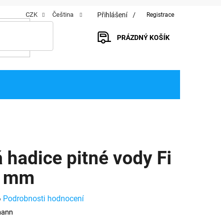
Přihlášení
CZK
Čeština
Registrace
PRÁZDNÝ KOŠÍK
NÁKUPNÍ
KOŠÍK
 hadice pitné vody Fi
6 mm
Podrobnosti hodnocení
o
ann