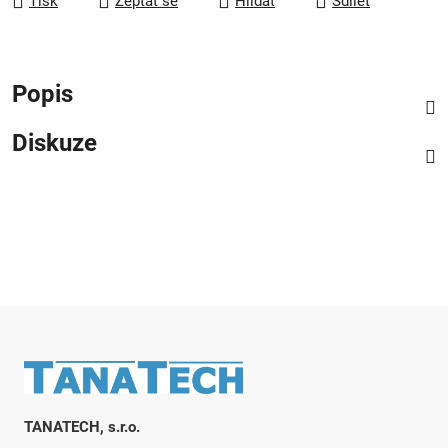
Tisk
Zeptat se
Hlídat
Sdílet
Popis
Diskuze
Zápatí
TANATECH, s.r.o.