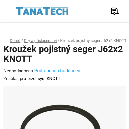
Přejít
na
Hledat
obsah
N
K
Domů
/
Díly a příslušenství
/
Kroužek pojistný seger J62x2 KNOTT
Kroužek pojistný seger J62x2
KNOTT
Průměrné
Podrobnosti hodnocení
Neohodnoceno
hodnocení
Značka:
pro brzd. sys. KNOTT
produktu
je
0,0
z
5
hvězdiček.