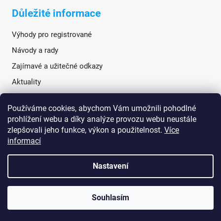
Důležité informace
Výhody pro registrované
Návody a rady
Zajímavé a užitečné odkazy
Aktuality
Používáme cookies, abychom Vám umožnili pohodlné
Sociální sítě
prohlížení webu a díky analýze provozu webu neustále
zlepšovali jeho funkce, výkon a použitelnost.
Více
informací
Nastavení
Souhlasím
Vytvořil Shoptet
Copyright 2026
TANATECH.cz
. Všechna práva vyhrazena.