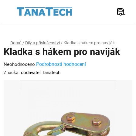
Přejít
na
Hledat
obsah
N
K
Domů
/
Díly a příslušenství
/
Kladka s hákem pro naviják
Kladka s hákem pro naviják
Průměrné
Podrobnosti hodnocení
Neohodnoceno
hodnocení
Značka:
dodavatel Tanatech
produktu
je
0,0
z
5
hvězdiček.