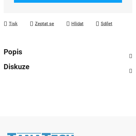
Tisk
Zeptat se
Hlídat
Sdílet
Popis
Diskuze
Zápatí