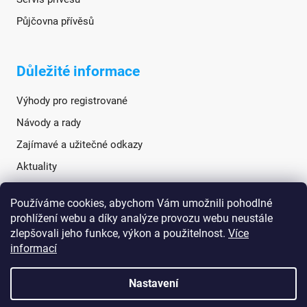
Půjčovna přívěsů
Důležité informace
Výhody pro registrované
Návody a rady
Zajímavé a užitečné odkazy
Aktuality
Používáme cookies, abychom Vám umožnili pohodlné
Sociální sítě
prohlížení webu a díky analýze provozu webu neustále
zlepšovali jeho funkce, výkon a použitelnost.
Více
informací
Nastavení