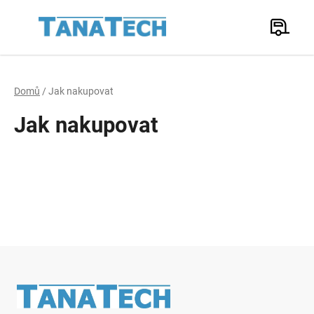
Přejít
na
Hledat
obsah
N
K
Domů
/
Jak nakupovat
Jak nakupovat
Zápatí