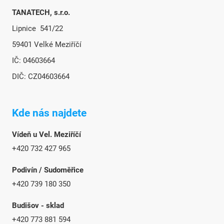
TANATECH, s.r.o.
Lipnice 541/22
59401 Velké Meziříčí
IČ: 04603664
DIČ: CZ04603664
Kde nás najdete
Vídeň u Vel. Meziříčí
+420 732 427 965
Podivín / Sudoměřice
+420 739 180 350
Budišov - sklad
+420 773 881 594