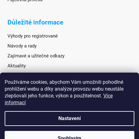
Důležité informace
Výhody pro registrované
Návody a rady
Zajímavé a užitečné odkazy
Aktuality
Používáme cookies, abychom Vám umožnili pohodlné
Sociální sítě
prohlížení webu a díky analýze provozu webu neustále
zlepšovali jeho funkce, výkon a použitelnost.
Více
informací
Nastavení
Souhlasím