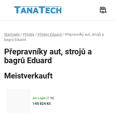
Zum
Inhalt
Suchen
springen
W
Startseite
/
Přívěsy
/
Přívěsy Eduard
/
Přepravníky aut, strojů a
bagrů Eduard
Přepravníky aut, strojů a
bagrů Eduard
Meistverkauft
am Lager
(
1 St
)
145 824 Kč