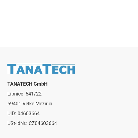
t
e
u
e
r
e
l
e
m
e
Fußzeile
n
t
e
TANATECH GmbH
d
Lipnice 541/22
e
r
59401 Velké Meziříčí
L
UID: 04603664
i
s
USt-IdNr.: CZ04603664
t
e