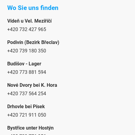
Wo Sie uns finden
Vídeň u Vel. Meziříčí
+420 732 427 965
Podivín (Bezirk Břeclav)
+420 739 180 350
Budišov - Lager
+420 773 881 594
Nové Dvory bei K. Hora
+420 737 564 254
Drhovle bei Písek
+420 721 911 050
Bystřice unter Hostýn