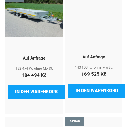
t
e
Auf Anfrage
Auf Anfrage
140 103 Kč ohne MwSt.
152 474 Kč ohne MwSt.
169 525 Kč
184 494 Kč
IN DEN WARENKORB
IN DEN WARENKORB
Aktion