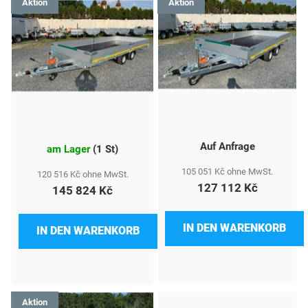
Aktion
Aktion
i
s
t
e
d
e
Auf Anfrage
r
am Lager
(
1 St
)
P
105 051 Kč ohne MwSt.
120 516 Kč ohne MwSt.
127 112 Kč
145 824 Kč
r
o
IN DEN WARENKORB
IN DEN WARENKORB
d
u
k
Aktion