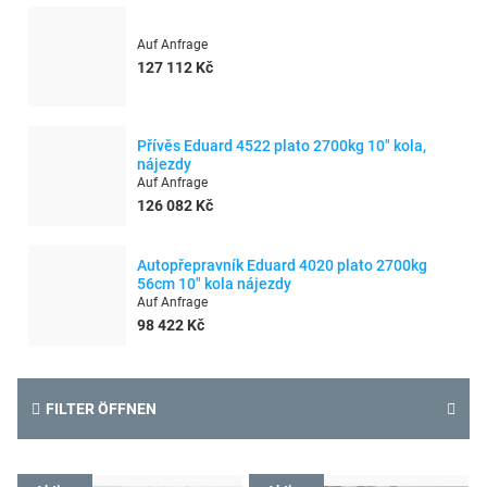
Auf Anfrage
127 112 Kč
Přívěs Eduard 4522 plato 2700kg 10" kola,
nájezdy
Auf Anfrage
126 082 Kč
Autopřepravník Eduard 4020 plato 2700kg
56cm 10" kola nájezdy
Auf Anfrage
98 422 Kč
FILTER ÖFFNEN
L