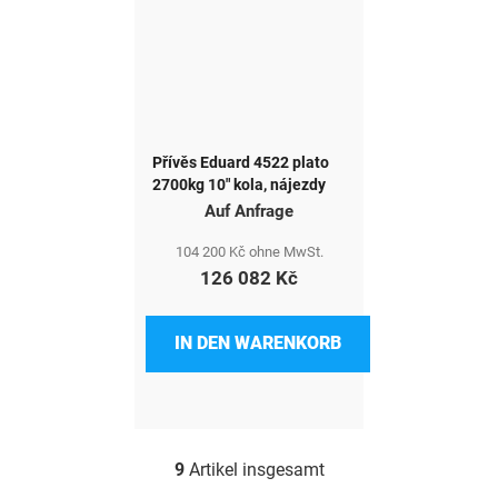
Přívěs Eduard 4522 plato
2700kg 10" kola, nájezdy
Auf Anfrage
104 200 Kč ohne MwSt.
126 082 Kč
IN DEN WARENKORB
9
Artikel insgesamt
S