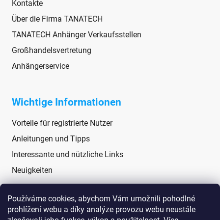
Kontakte
Über die Firma TANATECH
TANATECH Anhänger Verkaufsstellen
Großhandelsvertretung
Anhängerservice
Wichtige Informationen
Vorteile für registrierte Nutzer
Anleitungen und Tipps
Interessante und nützliche Links
Neuigkeiten
Používáme cookies, abychom Vám umožnili pohodlné
Soziale Netzwerke
prohlížení webu a díky analýze provozu webu neustále