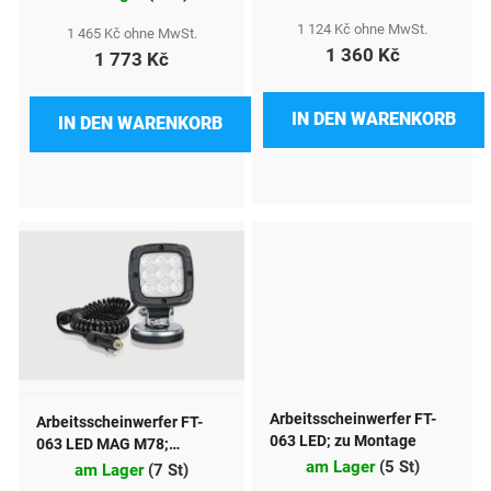
r
P
1 124 Kč ohne MwSt.
1 465 Kč ohne MwSt.
1 360 Kč
1 773 Kč
r
o
IN DEN WARENKORB
IN DEN WARENKORB
d
u
k
t
e
Arbeitsscheinwerfer FT-
Arbeitsscheinwerfer FT-
063 LED; zu Montage
063 LED MAG M78;
am Lager
(
5 St
)
magnetisch
am Lager
(
7 St
)