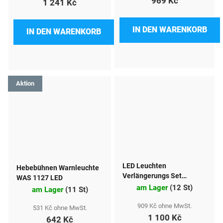
969 Kč
1 241 Kč
IN DEN WARENKORB
IN DEN WARENKORB
Aktion
LED Leuchten
Hebebühnen Warnleuchte
Verlängerungs Set
WAS 1127 LED
Magnet 7,5m 12V
am Lager
(
12 St
)
am Lager
(
11 St
)
909 Kč ohne MwSt.
531 Kč ohne MwSt.
1 100 Kč
642 Kč