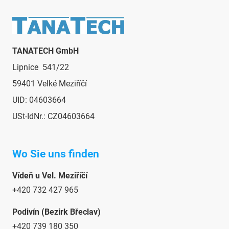
e
Fußzeile
d
e
r
TANATECH GmbH
L
i
Lipnice 541/22
s
59401 Velké Meziříčí
t
e
UID: 04603664
USt-IdNr.: CZ04603664
Wo Sie uns finden
Vídeň u Vel. Meziříčí
+420 732 427 965
Podivín (Bezirk Břeclav)
+420 739 180 350