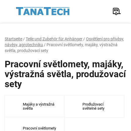
Zum
Inhalt
Suchen
springen
W
Startseite
/
Teile und Zubehör für Anhänger
/
Osvětlení pro přívěsy,
návěsy, agrotechniku
/
Pracovní světlomety, majáky, výstražná
světla, produžovací sety
Pracovní světlomety, majáky,
výstražná světla, produžovací
sety
Majáky a výstražná
Prodlužovací
světla
světelné sety
Pracovní světlomety