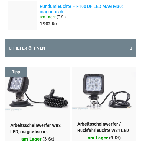
Rundumleuchte FT-100 DF LED MAG M30;
magnetisch
am Lager
(
7 St
)
1 902 Kč
FILTER ÖFFNEN
L
Tipp
i
s
t
e
d
Arbeitsscheinwerfer /
Arbeitsscheinwerfer W82
e
Rückfahrleuchte W81 LED
LED; magnetische
am Lager
(
9 St
)
Befestigung
am Lager
(
3 St
)