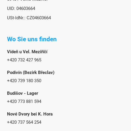
UID: 04603664
USt-IdNr.: CZ04603664
Wo Sie uns finden
Vídeň u Vel. Meziříčí
+420 732 427 965
Podivín (Bezirk Břeclav)
+420 739 180 350
Budišov - Lager
+420 773 881 594
Nové Dvory bei K. Hora
+420 737 564 254