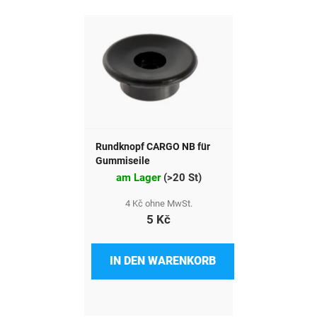
Rundknopf CARGO NB für
Gummiseile
am Lager
(
>20 St
)
4 Kč ohne MwSt.
5 Kč
IN DEN WARENKORB