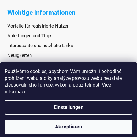
Wichtige Informationen
Vorteile für registrierte Nutzer
Anleitungen und Tipps
Interessante und nützliche Links
Neuigkeiten
Používáme cookies, abychom Vám umožnili pohodlné
Soziale Netzwerke
prohlížení webu a díky analýze provozu webu neustále
zlepšovali jeho funkce, výkon a použitelnost.
Více
informací
Einstellungen
Akzeptieren
Erstellt von Shoptet
Copyright 2026
TANATECH.cz
. Alle Rechte vorbehalten.