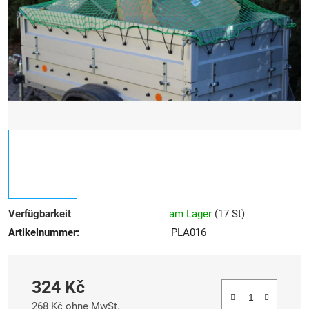
Sternen.
Verfügbarkeit
am Lager
(
17 St
)
Artikelnummer:
PLA016
324 Kč
268 Kč ohne MwSt.