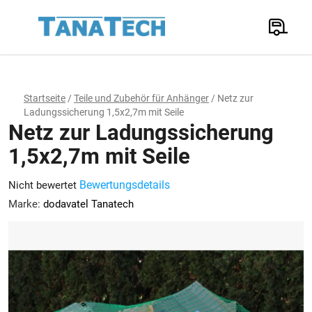
Zum
Inhalt
Suchen
springen
W
Startseite
/
Teile und Zubehör für Anhänger
/
Netz zur
Ladungssicherung 1,5x2,7m mit Seile
Netz zur Ladungssicherung
1,5x2,7m mit Seile
Die
Bewertungsdetails
Nicht bewertet
durchschnittliche
Marke:
dodavatel Tanatech
Produktbewertung
ist
0,0
von
5