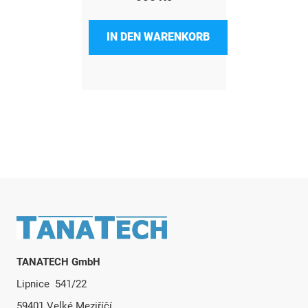
IN DEN WARENKORB
Fußzeile
TANATECH GmbH
Lipnice 541/22
59401 Velké Meziříčí