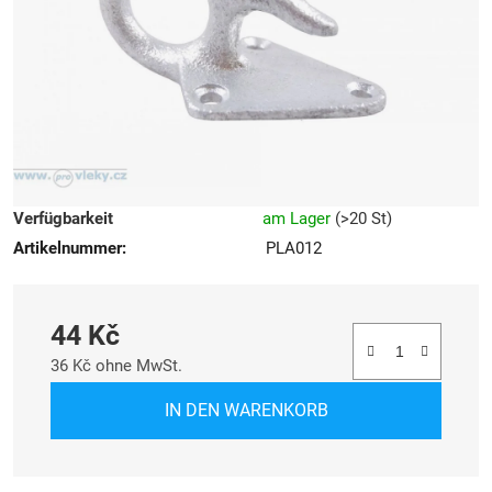
Sternen.
Verfügbarkeit
am Lager
(
>20 St
)
Artikelnummer:
PLA012
44 Kč
36 Kč ohne MwSt.
Verkaufspreis:
IN DEN WARENKORB