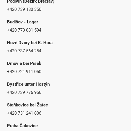
Podivín (Bezirk Břeclav)
+420 739 180 350
Budišov - Lager
+420 773 881 594
Nové Dvory bei K. Hora
+420 737 564 254
Drhovle bei Písek
+420 721 911 050
Bystřice unter Hostýn
+420 739 776 956
Staňkovice bei Žatec
+420 731 241 806
Praha Čakovice