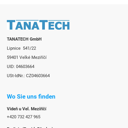
Fußzeile
TANATECH GmbH
Lipnice 541/22
59401 Velké Meziříčí
UID: 04603664
USt-IdNr.: CZ04603664
Wo Sie uns finden
Vídeň u Vel. Meziříčí
+420 732 427 965