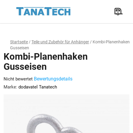
Zum
Inhalt
Suchen
springen
W
Startseite
/
Teile und Zubehör für Anhänger
/
Kombi-Planenhaken
Gusseisen
Kombi-Planenhaken
Gusseisen
Die
Bewertungsdetails
Nicht bewertet
durchschnittliche
Marke:
dodavatel Tanatech
Produktbewertung
ist
0,0
von
5