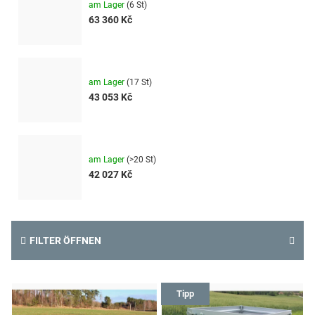
am Lager
(
6 St
)
63 360 Kč
am Lager
(
17 St
)
43 053 Kč
am Lager
(
>20 St
)
42 027 Kč
FILTER ÖFFNEN
L
Tipp
i