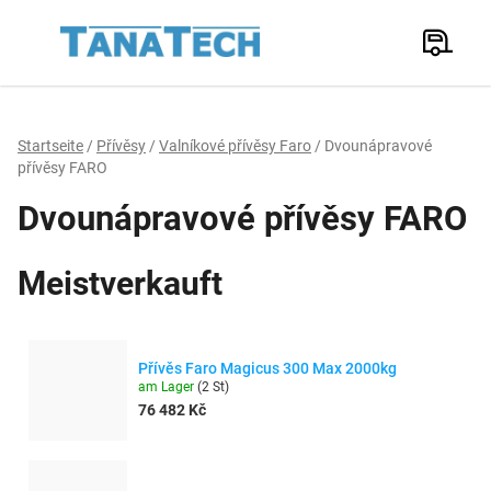
Zum
Inhalt
Suchen
springen
W
Startseite
/
Přívěsy
/
Valníkové přívěsy Faro
/
Dvounápravové
přívěsy FARO
Dvounápravové přívěsy FARO
Meistverkauft
Přívěs Faro Magicus 300 Max 2000kg
am Lager
(
2 St
)
76 482 Kč