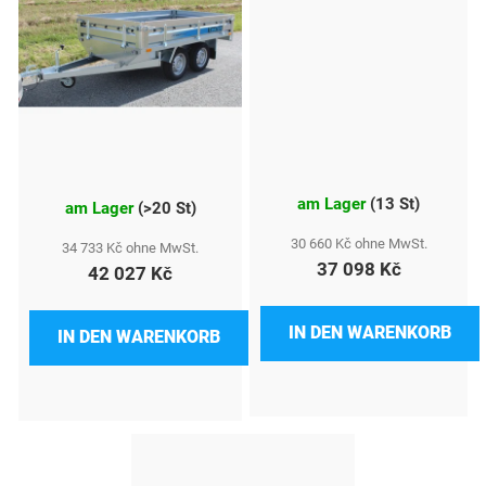
e
am Lager
(
13 St
)
am Lager
(
>20 St
)
30 660 Kč ohne MwSt.
34 733 Kč ohne MwSt.
37 098 Kč
42 027 Kč
IN DEN WARENKORB
IN DEN WARENKORB