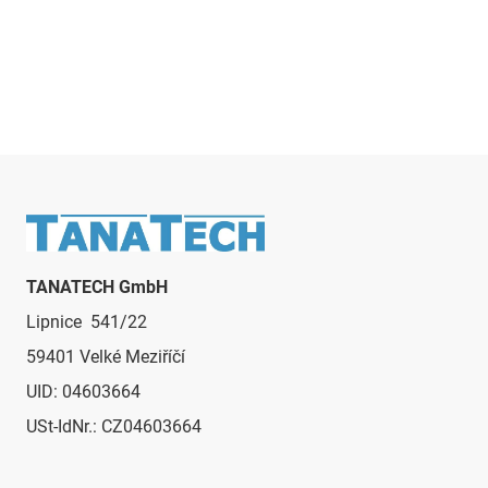
e
u
e
r
e
l
e
m
e
Fußzeile
n
t
e
TANATECH GmbH
d
Lipnice 541/22
e
r
59401 Velké Meziříčí
L
UID: 04603664
i
s
USt-IdNr.: CZ04603664
t
e