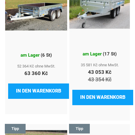
s
t
e
d
e
am Lager
(
17 St
)
r
am Lager
(
6 St
)
P
35 581 Kč ohne MwSt.
52 364 Kč ohne MwSt.
43 053 Kč
63 360 Kč
r
43 354 Kč
o
IN DEN WARENKORB
d
IN DEN WARENKORB
u
k
t
Tipp
Tipp