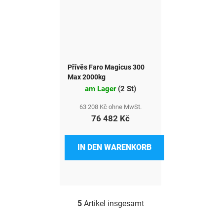
Přívěs Faro Magicus 300
Max 2000kg
am Lager
(
2 St
)
63 208 Kč ohne MwSt.
76 482 Kč
IN DEN WARENKORB
5
Artikel insgesamt
S
t