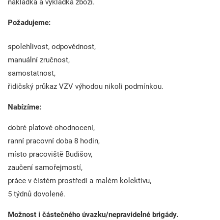
nakládka a vykládka zboží.
Požadujeme:
spolehlivost, odpovědnost,
manuální zručnost,
samostatnost,
řidičský průkaz VZV výhodou nikoli podmínkou.
Nabízíme:
dobré platové ohodnocení,
ranní pracovní doba 8 hodin,
místo pracoviště Budišov,
zaučení samořejmostí,
práce v čistém prostředí a malém kolektivu,
5 týdnů dovolené.
Možnost i částečného úvazku/nepravidelné brigády.