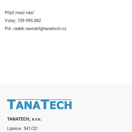
Příjď mezi nás!
Volej: 739 995 082
Piš: radek.navratil@tanatech.cz
Zápatí
TANATECH, s.r.o.
Lipnice 541/22