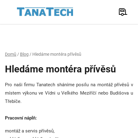
Přejít
na
Hledat
obsah
N
K
Domů
/
Blog
/
Hledáme montéra přívěsů
Hledáme montéra přívěsů
Pro naši firmu Tanatech sháníme posilu na montáž přívěsů v
místem výkonu ve Vídni u Velkého Meziříčí nebo Budišova u
Třebíče.
Pracovní náplň:
montáž a servis přívěsů,