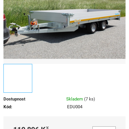
5
hvězdiček.
Dostupnost
Skladem
(
7 ks
)
Kód:
EDU004