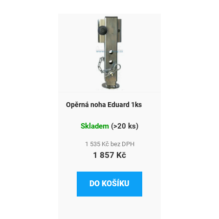
Opěrná noha Eduard 1ks
Skladem
(
>20 ks
)
1 535 Kč bez DPH
1 857 Kč
DO KOŠÍKU