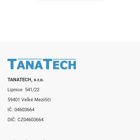
Zápatí
TANATECH, s.r.o.
Lipnice 541/22
59401 Velké Meziříčí
IČ: 04603664
DIČ: CZ04603664