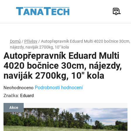
Přejít
na
Hledat
obsah
N
K
Domů
/
Přívěsy
/
Autopřepravník Eduard Multi 4020 bočnice 30cm,
nájezdy, naviják 2700kg, 10" kola
Autopřepravník Eduard Multi
4020 bočnice 30cm, nájezdy,
naviják 2700kg, 10" kola
Průměrné
Podrobnosti hodnocení
Neohodnoceno
hodnocení
Značka:
Eduard
produktu
Akce
je
0,0
z