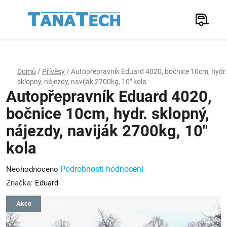
Přejít
na
Hledat
obsah
N
K
Domů
/
Přívěsy
/
Autopřepravník Eduard 4020, bočnice 10cm, hydr.
sklopný, nájezdy, naviják 2700kg, 10" kola
Autopřepravník Eduard 4020,
bočnice 10cm, hydr. sklopný,
nájezdy, naviják 2700kg, 10"
kola
Průměrné
Podrobnosti hodnocení
Neohodnoceno
hodnocení
Značka:
Eduard
produktu
Akce
je
0,0