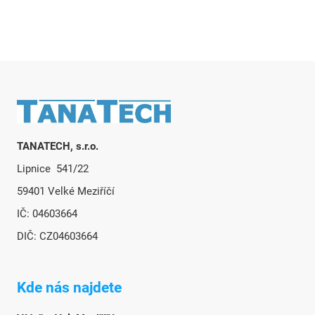
Zápatí
TANATECH, s.r.o.
Lipnice 541/22
59401 Velké Meziříčí
IČ: 04603664
DIČ: CZ04603664
Kde nás najdete