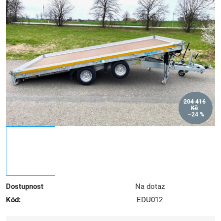
z
5
hvězdiček.
204 416
Kč
–24 %
Dostupnost
Na dotaz
Kód:
EDU012