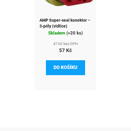
AMP Super-seal konektor –
3-póly (vidlice)
Skladem
(
>20 ks
)
47 Kč bez DPH
57 Kč
DO KOŠÍKU