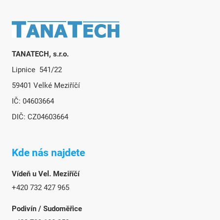
Zápatí
TANATECH, s.r.o.
Lipnice 541/22
59401 Velké Meziříčí
IČ: 04603664
DIČ: CZ04603664
Kde nás najdete
Vídeň u Vel. Meziříčí
+420 732 427 965
Podivín / Sudoměřice