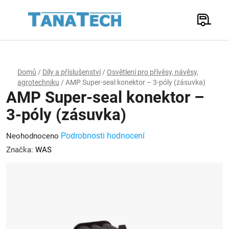
Přejít
na
Hledat
obsah
N
K
Domů
/
Díly a příslušenství
/
Osvětlení pro přívěsy, návěsy,
agrotechniku
/
AMP Super-seal konektor – 3-póly (zásuvka)
AMP Super-seal konektor –
3-póly (zásuvka)
Průměrné
Podrobnosti hodnocení
Neohodnoceno
hodnocení
Značka:
WAS
produktu
je
0,0
z
5