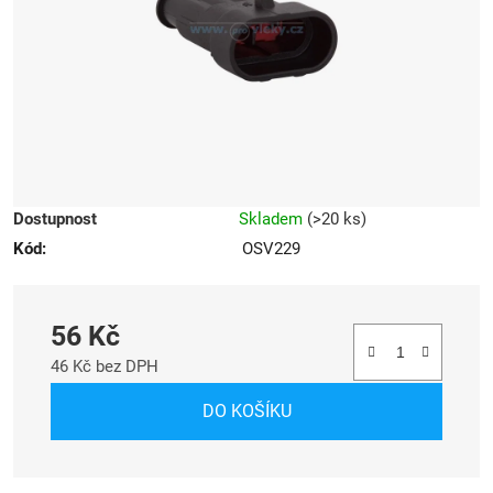
hvězdiček.
Dostupnost
Skladem
(
>20 ks
)
Kód:
OSV229
56 Kč
46 Kč bez DPH
Měrná cena:
DO KOŠÍKU