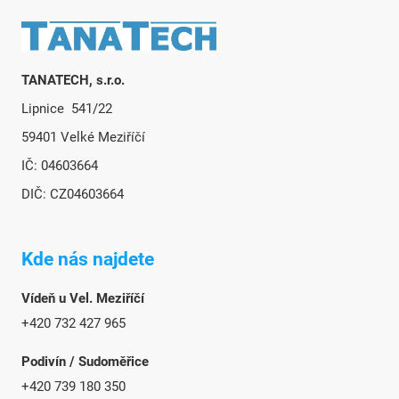
Zápatí
TANATECH, s.r.o.
Lipnice 541/22
59401 Velké Meziříčí
IČ: 04603664
DIČ: CZ04603664
Kde nás najdete
Vídeň u Vel. Meziříčí
+420 732 427 965
Podivín / Sudoměřice
+420 739 180 350