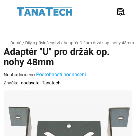
Přejít
na
Hledat
obsah
N
K
Domů
/
Díly a příslušenství
/
Adaptér "U" pro držák op. nohy 48mm
Adaptér "U" pro držák op.
nohy 48mm
Průměrné
Podrobnosti hodnocení
Neohodnoceno
hodnocení
Značka:
dodavatel Tanatech
produktu
je
0,0
z
5
hvězdiček.