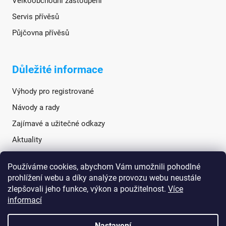
Velkoobchodní zastoupení
Servis přívěsů
Půjčovna přívěsů
Důležité informace
Výhody pro registrované
Návody a rady
Zajímavé a užitečné odkazy
Aktuality
Používáme cookies, abychom Vám umožnili pohodlné
Sociální sítě
prohlížení webu a díky analýze provozu webu neustále
zlepšovali jeho funkce, výkon a použitelnost.
Více
informací
Nastavení