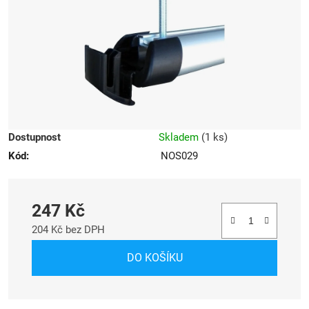
hvězdiček.
Dostupnost
Skladem
(
1 ks
)
Kód:
NOS029
247 Kč
204 Kč bez DPH
Měrná cena:
DO KOŠÍKU