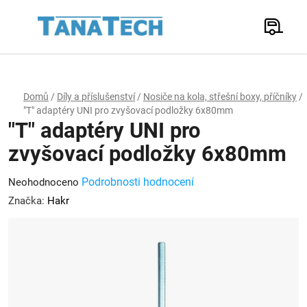
Přejít
na
Hledat
obsah
N
K
Domů
/
Díly a příslušenství
/
Nosiče na kola, střešní boxy, příčníky
/
"T" adaptéry UNI pro zvyšovací podložky 6x80mm
"T" adaptéry UNI pro
zvyšovací podložky 6x80mm
Průměrné
Podrobnosti hodnocení
Neohodnoceno
hodnocení
Značka:
Hakr
produktu
je
0,0
z
5