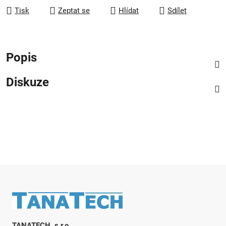
Tisk
Zeptat se
Hlídat
Sdílet
Popis
Diskuze
Zápatí
TANATECH, s.r.o.