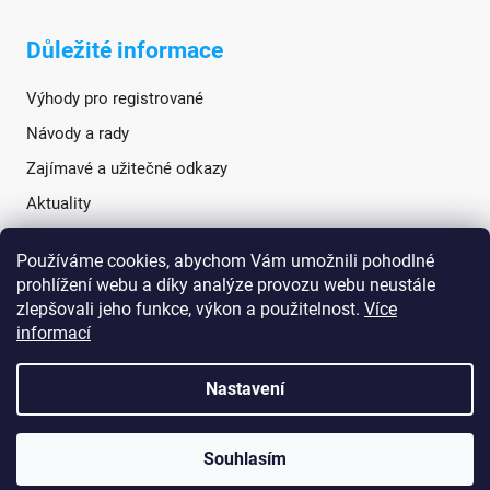
Důležité informace
Výhody pro registrované
Návody a rady
Zajímavé a užitečné odkazy
Aktuality
Používáme cookies, abychom Vám umožnili pohodlné
Sociální sítě
prohlížení webu a díky analýze provozu webu neustále
zlepšovali jeho funkce, výkon a použitelnost.
Více
informací
Nastavení
Souhlasím
Vytvořil Shoptet