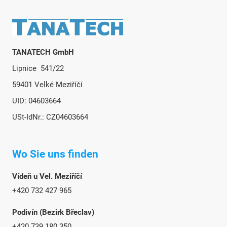
Fußzeile
TANATECH GmbH
Lipnice 541/22
59401 Velké Meziříčí
UID: 04603664
USt-IdNr.: CZ04603664
Wo Sie uns finden
Vídeň u Vel. Meziříčí
+420 732 427 965
Podivín (Bezirk Břeclav)
+420 739 180 350