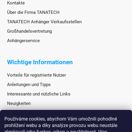
Kontakte
Über die Firma TANATECH
TANATECH Anhänger Verkaufsstellen
Großhandelsvertretung
Anhängerservice
Wichtige Informationen
Vorteile für registrierte Nutzer
Anleitungen und Tipps
Interessante und nützliche Links
Neuigkeiten
Používáme cookies, abychom Vám umožnili pohodlné
Soziale Netzwerke
prohlížení webu a díky analýze provozu webu neustále
zlepšovali jeho funkce, výkon a použitelnost.
Více