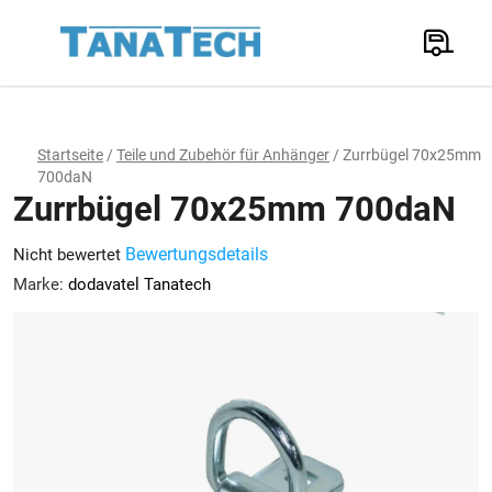
Zum
Inhalt
Suchen
springen
W
Startseite
/
Teile und Zubehör für Anhänger
/
Zurrbügel 70x25mm
700daN
Zurrbügel 70x25mm 700daN
Die
Bewertungsdetails
Nicht bewertet
durchschnittliche
Marke:
dodavatel Tanatech
Produktbewertung
ist
0,0
von
5
Sternen.