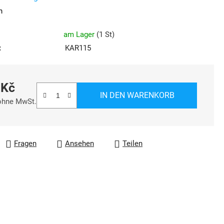
he
n
ung
am Lager
(
1 St
)
:
KAR115
 Kč
IN DEN WARENKORB
ohne MwSt.
reis:
Fragen
Ansehen
Teilen