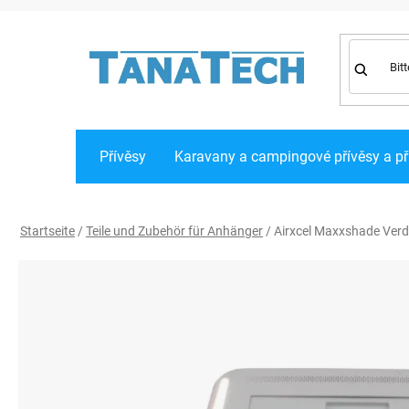
Zum
Inhalt
springen
Přívěsy
Karavany a campingové přívěsy a př
Startseite
/
Teile und Zubehör für Anhänger
/
Airxcel Maxxshade Verdu