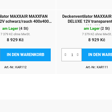
tilator MAXXAIR MAXXFAN
Deckenventilator MAXXAI
2V schwarz/rauch 400x400
DELUXE 12V transparent/
mm
400x400 mm
am Lager
(
4 St
)
am Lager
(
2 St
)
7 379 Kč ohne MwSt.
7 379 Kč ohne MwSt.
8 929 Kč
8 929 Kč
IN DEN WARENKORB
IN DEN WAR
Art.-Nr.:
KAR112
Art.-Nr.:
KAR111