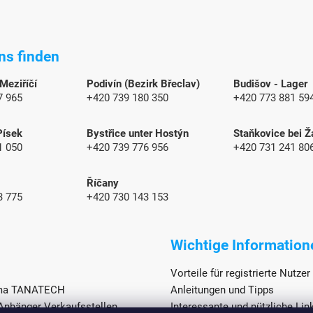
ns finden
 Meziříčí
Podivín (Bezirk Břeclav)
Budišov - Lager
7 965
+420 739 180 350
+420 773 881 59
Písek
Bystřice unter Hostýn
Staňkovice bei Ž
1 050
+420 739 776 956
+420 731 241 80
Říčany
3 775
+420 730 143 153
Wichtige Information
Vorteile für registrierte Nutzer
rma TANATECH
Anleitungen und Tipps
hänger Verkaufsstellen
Interessante und nützliche Lin