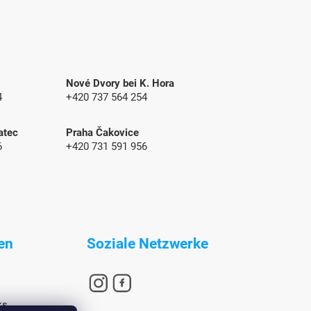
Nové Dvory bei K. Hora
4
+420 737 564 254
atec
Praha Čakovice
6
+420 731 591 956
en
Soziale Netzwerke
ks