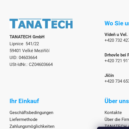
F
u
Wo Sie u
ß
z
Vídeň u Vel.
TANATECH GmbH
e
+420 732 42
Lipnice 541/22
i
l
59401 Velké Meziříčí
Drhovle bei 
e
UID: 04603664
+420 721 91
USt-IdNr.: CZ04603664
Jičín
+420 734 65
Ihr Einkauf
Über uns
Geschäftsbedingungen
Kontakte
Liefermethode
Über die Fi
Zahlungsmöglichkeiten
TANATECH An