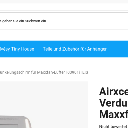
ívěsy Tiny House
Teile und Zubehör für Anhänger
nkelungsschirm für Maxxfan-Lüfter | 03901i | EIS
Airxc
Verdu
Maxxfa
Die
Nicht bewertet