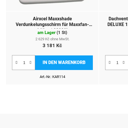
Airxcel Maxxshade
Dachven
Verdunkelungsschirm für Maxxfan-
DELUXE 1
Lüfter | 03900i
am Lager
(
1 St
)
2 629 Kč ohne MwSt.
3 181 Kč
IN DEN WARENKORB
Art.-Nr.:
KAR114