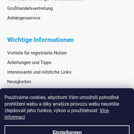
Großhandelsvertretung
Anhängerservice
Wichtige Informationen
Vorteile für registrierte Nutzer
Anleitungen und Tipps
Interessante und nützliche Links
Neuigkeiten
Používáme cookies, abychom Vám umožnili pohodlné
Soziale Netzwerke
prohlížení webu a díky analýze provozu webu neustále
zlepšovali jeho funkce, výkon a použitelnost.
Více
informací
Einstellungen