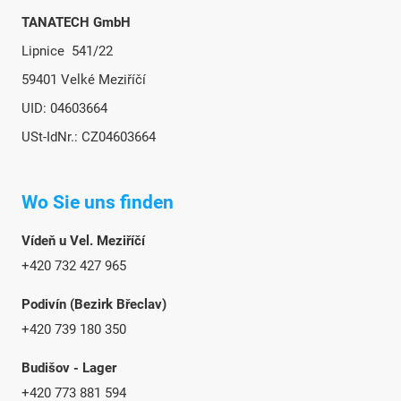
TANATECH GmbH
Lipnice 541/22
59401 Velké Meziříčí
UID: 04603664
USt-IdNr.: CZ04603664
Wo Sie uns finden
Vídeň u Vel. Meziříčí
+420 732 427 965
Podivín (Bezirk Břeclav)
+420 739 180 350
Budišov - Lager
+420 773 881 594