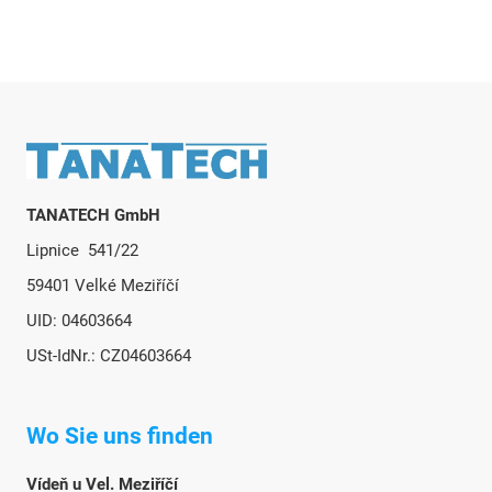
Fußzeile
TANATECH GmbH
Lipnice 541/22
59401 Velké Meziříčí
UID: 04603664
USt-IdNr.: CZ04603664
Wo Sie uns finden
Vídeň u Vel. Meziříčí