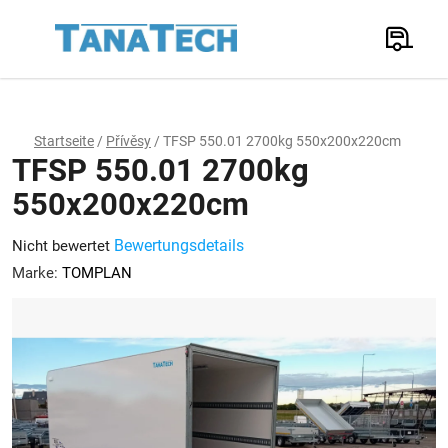
Zum
Inhalt
Suchen
springen
W
Startseite
/
Přívěsy
/
TFSP 550.01 2700kg 550x200x220cm
TFSP 550.01 2700kg
550x200x220cm
Die
Bewertungsdetails
Nicht bewertet
durchschnittliche
Marke:
TOMPLAN
Produktbewertung
ist
0,0
von
5
Sternen.