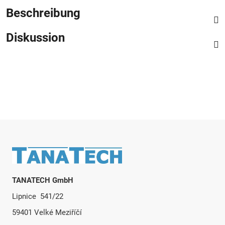
Beschreibung
Diskussion
Fußzeile
TANATECH GmbH
Lipnice 541/22
59401 Velké Meziříčí