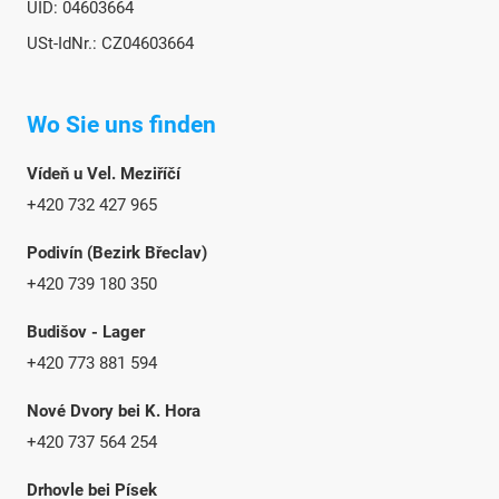
UID: 04603664
USt-IdNr.: CZ04603664
Wo Sie uns finden
Vídeň u Vel. Meziříčí
+420 732 427 965
Podivín (Bezirk Břeclav)
+420 739 180 350
Budišov - Lager
+420 773 881 594
Nové Dvory bei K. Hora
+420 737 564 254
Drhovle bei Písek