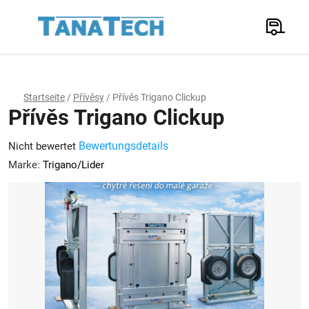
Zum
Inhalt
Suchen
springen
W
Startseite
/
Přívěsy
/
Přívěs Trigano Clickup
Přívěs Trigano Clickup
Die
Bewertungsdetails
Nicht bewertet
durchschnittliche
Marke:
Trigano/Lider
Produktbewertung
ist
0,0
von
5
Sternen.