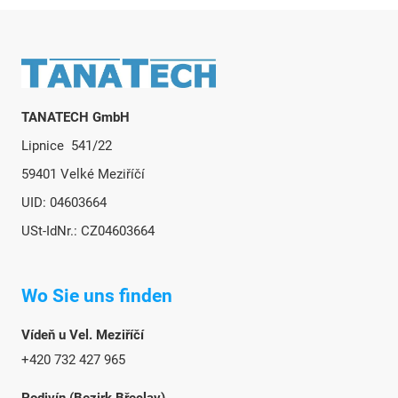
Fußzeile
TANATECH GmbH
Lipnice 541/22
59401 Velké Meziříčí
UID: 04603664
USt-IdNr.: CZ04603664
Wo Sie uns finden
Vídeň u Vel. Meziříčí
+420 732 427 965
Podivín (Bezirk Břeclav)