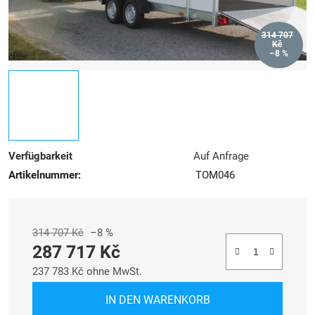
314 707
Kč
–8 %
Verfügbarkeit
Auf Anfrage
Artikelnummer:
TOM046
314 707 Kč
–8 %
287 717 Kč
237 783 Kč ohne MwSt.
Verkaufspreis:
IN DEN WARENKORB