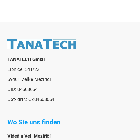
Fußzeile
TANATECH GmbH
Lipnice 541/22
59401 Velké Meziříčí
UID: 04603664
USt-IdNr.: CZ04603664
Wo Sie uns finden
Vídeň u Vel. Meziříčí