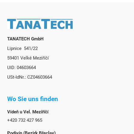
Fußzeile
TANATECH GmbH
Lipnice 541/22
59401 Velké Meziříčí
UID: 04603664
USt-IdNr.: CZ04603664
Wo Sie uns finden
Vídeň u Vel. Meziříčí
+420 732 427 965
Podivín (Bezirk Břeclav)