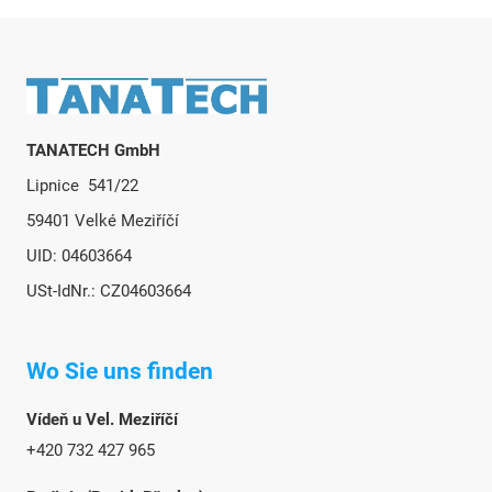
Fußzeile
TANATECH GmbH
Lipnice 541/22
59401 Velké Meziříčí
UID: 04603664
USt-IdNr.: CZ04603664
Wo Sie uns finden
Vídeň u Vel. Meziříčí
+420 732 427 965