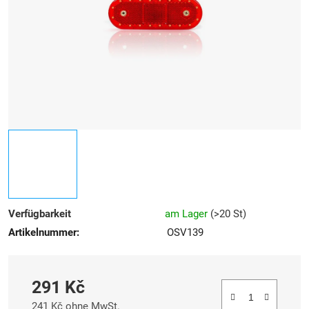
Sternen.
Verfügbarkeit
am Lager
(
>20 St
)
Artikelnummer:
OSV139
291 Kč
241 Kč ohne MwSt.