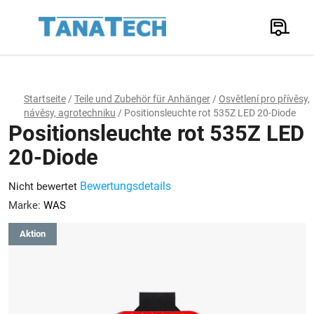
Zum
Inhalt
Suchen
springen
W
Startseite
/
Teile und Zubehör für Anhänger
/
Osvětlení pro přívěsy,
návěsy, agrotechniku
/
Positionsleuchte rot 535Z LED 20-Diode
Positionsleuchte rot 535Z LED
20-Diode
Die
Bewertungsdetails
Nicht bewertet
durchschnittliche
Marke:
WAS
Produktbewertung
Aktion
ist
0,0
von
5