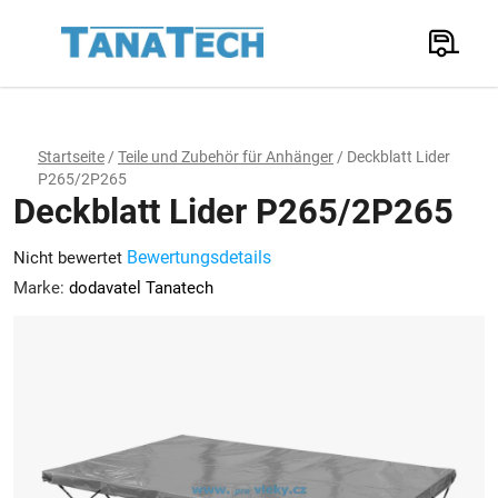
Zum
Inhalt
Suchen
springen
W
Startseite
/
Teile und Zubehör für Anhänger
/
Deckblatt Lider
P265/2P265
Deckblatt Lider P265/2P265
Die
Bewertungsdetails
Nicht bewertet
durchschnittliche
Marke:
dodavatel Tanatech
Produktbewertung
ist
0,0
von
5
Sternen.