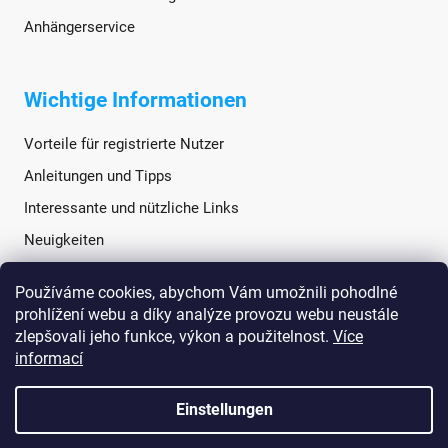
Anhängerservice
Wichtige Informationen
Vorteile für registrierte Nutzer
Anleitungen und Tipps
Interessante und nützliche Links
Neuigkeiten
Používáme cookies, abychom Vám umožnili pohodlné
Soziale Netzwerke
prohlížení webu a díky analýze provozu webu neustále
zlepšovali jeho funkce, výkon a použitelnost.
Více
informací
Einstellungen