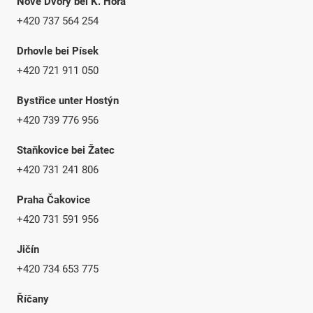
Nové Dvory bei K. Hora
+420 737 564 254
Drhovle bei Písek
+420 721 911 050
Bystřice unter Hostýn
+420 739 776 956
Staňkovice bei Žatec
+420 731 241 806
Praha Čakovice
+420 731 591 956
Jičín
+420 734 653 775
Říčany