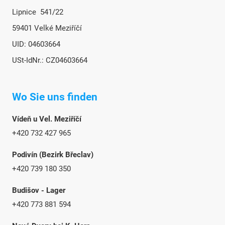
Lipnice 541/22
59401 Velké Meziříčí
UID: 04603664
USt-IdNr.: CZ04603664
Wo Sie uns finden
Vídeň u Vel. Meziříčí
+420 732 427 965
Podivín (Bezirk Břeclav)
+420 739 180 350
Budišov - Lager
+420 773 881 594