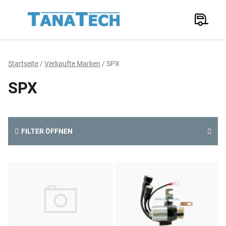
Zum
Inhalt
Suchen
springen
W
Startseite
/
Verkaufte Marken
/
SPX
SPX
FILTER ÖFFNEN
L
i
s
t