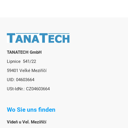
r
e
l
e
m
e
Fußzeile
n
t
e
TANATECH GmbH
d
Lipnice 541/22
e
r
59401 Velké Meziříčí
L
UID: 04603664
i
s
USt-IdNr.: CZ04603664
t
e
Wo Sie uns finden
Vídeň u Vel. Meziříčí