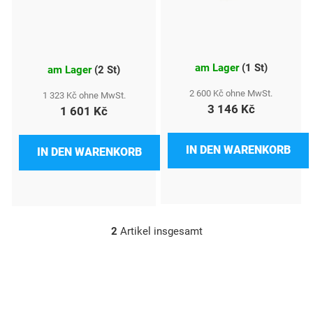
e
d
e
am Lager
(
1 St
)
r
am Lager
(
2 St
)
P
2 600 Kč ohne MwSt.
1 323 Kč ohne MwSt.
3 146 Kč
1 601 Kč
r
o
IN DEN WARENKORB
IN DEN WARENKORB
d
u
k
t
2
Artikel insgesamt
S
t
e
e
u
e