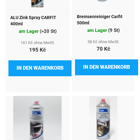
e
d
Bremsenreiniger Carfit
ALU Zink Spray CARFIT
e
500ml
400ml
am Lager
(
9 St
)
r
am Lager
(
>20 St
)
P
58 Kč ohne MwSt.
161 Kč ohne MwSt.
70 Kč
195 Kč
r
o
IN DEN WARENKORB
IN DEN WARENKORB
d
u
k
t
e