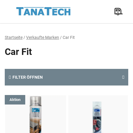
Zum
Inhalt
Suchen
springen
W
Startseite
/
Verkaufte Marken
/
Car Fit
Car Fit
FILTER ÖFFNEN
L
Aktion
i
s
t