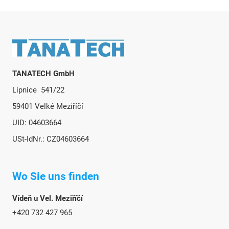
l
e
m
e
Fußzeile
n
t
e
TANATECH GmbH
d
Lipnice 541/22
e
r
59401 Velké Meziříčí
L
UID: 04603664
i
s
USt-IdNr.: CZ04603664
t
e
Wo Sie uns finden
Vídeň u Vel. Meziříčí
+420 732 427 965