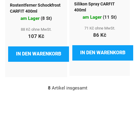
Silikon Spray CARFIT
Rostentferner Schockfrost
400ml
CARFIT 400ml
am Lager
(
11 St
)
am Lager
(
8 St
)
71 Kč ohne MwSt.
88 Kč ohne MwSt.
86 Kč
107 Kč
IN DEN WARENKORB
IN DEN WARENKORB
8
Artikel insgesamt
S
t
e
u
e
r
e