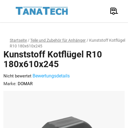
Zum
Inhalt
Suchen
springen
W
Startseite
/
Teile und Zubehör für Anhänger
/
Kunststoff Kotflügel
R10 180x610x245
Kunststoff Kotflügel R10
180x610x245
Die
Bewertungsdetails
Nicht bewertet
durchschnittliche
Marke:
DOMAR
Produktbewertung
ist
0,0
von
5