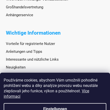
Großhandelsvertretung
Anhängerservice
Wichtige Informationen
Vorteile für registrierte Nutzer
Anleitungen und Tipps
Interessante und nützliche Links
Neuigkeiten
Používáme cookies, abychom Vám umožnili pohodlné
Soziale Netzwerke
prohlížení webu a díky analýze provozu webu neustále
zlepšovali jeho funkce, výkon a použitelnost.
Více
informací
Einstellungen