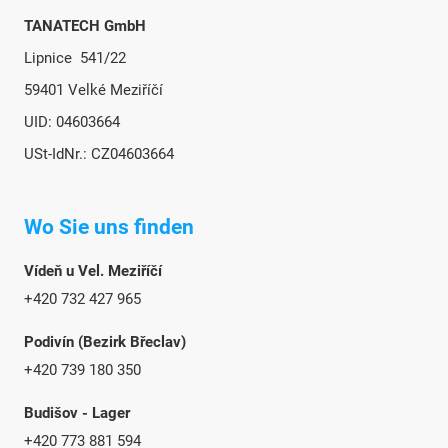
TANATECH GmbH
Lipnice 541/22
59401 Velké Meziříčí
UID: 04603664
USt-IdNr.: CZ04603664
Wo Sie uns finden
Vídeň u Vel. Meziříčí
+420 732 427 965
Podivín (Bezirk Břeclav)
+420 739 180 350
Budišov - Lager
+420 773 881 594