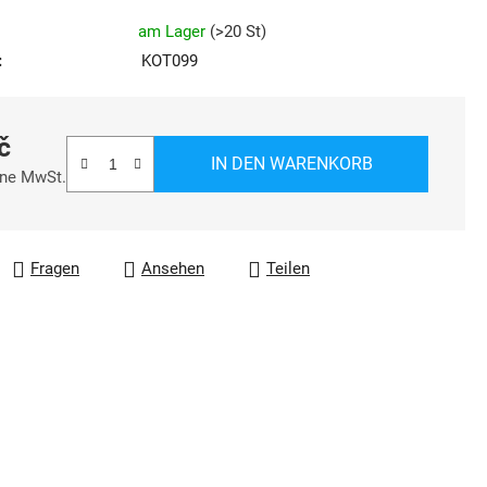
ung
am Lager
(
>20 St
)
:
KOT099
č
IN DEN WARENKORB
hne MwSt.
reis:
Fragen
Ansehen
Teilen