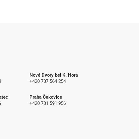
Nové Dvory bei K. Hora
4
+420 737 564 254
atec
Praha Čakovice
6
+420 731 591 956