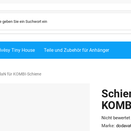
ívěsy Tiny House
Teile und Zubehör für Anhänger
daN für KOMBI-Schiene
Schie
KOMB
Die
Nicht bewertet
durchschnittlic
Marke:
dodavat