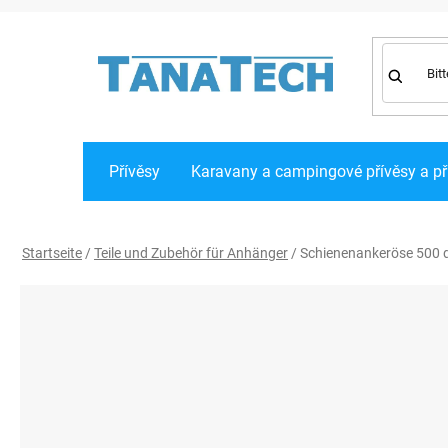
Zum
Inhalt
springen
Přívěsy
Karavany a campingové přívěsy a př
Startseite
/
Teile und Zubehör für Anhänger
/
Schienenankeröse 500 