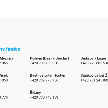
ns finden
 Meziříčí
Podivín (Bezirk Břeclav)
Budišov - Lager
7 965
+420 739 180 350
+420 773 881 59
Písek
Bystřice unter Hostýn
Staňkovice bei Ž
1 050
+420 739 776 956
+420 731 241 80
Říčany
3 775
+420 730 143 153