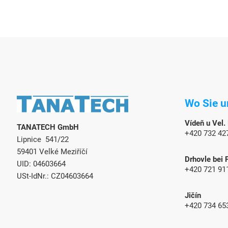
F
u
Wo Sie u
ß
z
Vídeň u Vel.
TANATECH GmbH
e
+420 732 42
Lipnice 541/22
i
l
59401 Velké Meziříčí
Drhovle bei 
e
UID: 04603664
+420 721 91
USt-IdNr.: CZ04603664
Jičín
+420 734 65