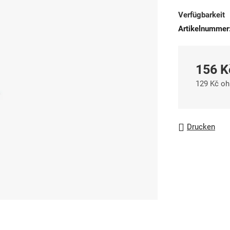
Produktbewert
Verfügbarkeit
ist
Artikelnummer
0,0
von
5
156 K
Sternen.
129 Kč o
Verkaufsp
Drucken