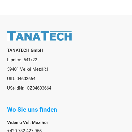
Fußzeile
TANATECH GmbH
Lipnice 541/22
59401 Velké Meziříčí
UID: 04603664
USt-IdNr.: CZ04603664
Wo Sie uns finden
Vídeň u Vel. Meziříčí
+420 732 427 965