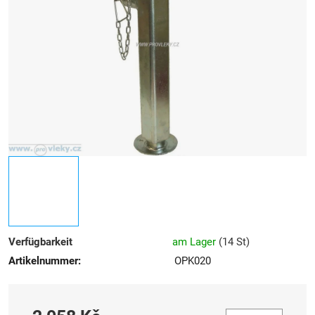
5
Sternen.
Verfügbarkeit
am Lager
(
14 St
)
Artikelnummer:
OPK020