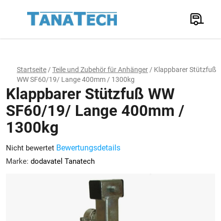
Zum
Inhalt
Suchen
springen
W
Startseite
/
Teile und Zubehör für Anhänger
/
Klappbarer Stützfuß
WW SF60/19/ Lange 400mm / 1300kg
Klappbarer Stützfuß WW
SF60/19/ Lange 400mm /
1300kg
Die
Bewertungsdetails
Nicht bewertet
durchschnittliche
Marke:
dodavatel Tanatech
Produktbewertung
ist
0,0
von