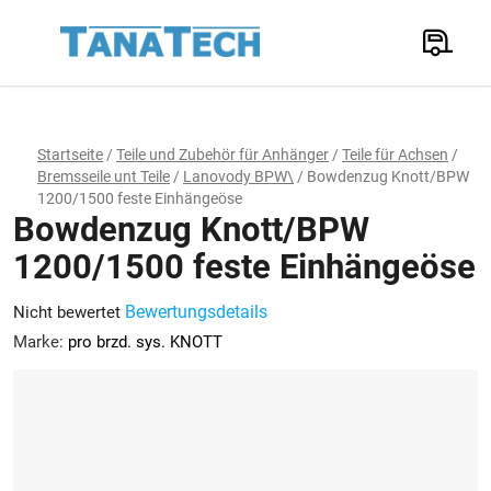
Zum
Inhalt
Suchen
springen
W
Startseite
/
Teile und Zubehör für Anhänger
/
Teile für Achsen
/
Bremsseile unt Teile
/
Lanovody BPW\
/
Bowdenzug Knott/BPW
1200/1500 feste Einhängeöse
Bowdenzug Knott/BPW
1200/1500 feste Einhängeöse
Die
Bewertungsdetails
Nicht bewertet
durchschnittliche
Marke:
pro brzd. sys. KNOTT
Produktbewertung
ist
0,0
von
5