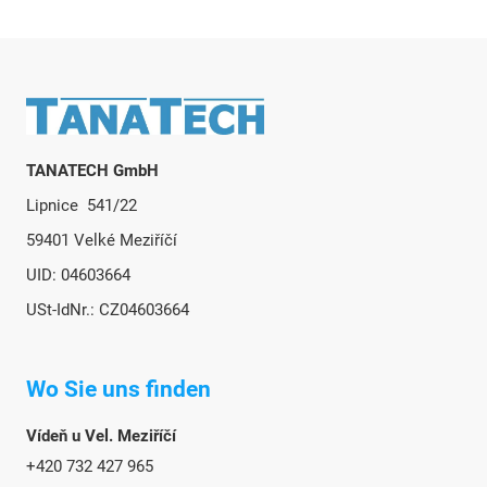
Fußzeile
TANATECH GmbH
Lipnice 541/22
59401 Velké Meziříčí
UID: 04603664
USt-IdNr.: CZ04603664
Wo Sie uns finden
Vídeň u Vel. Meziříčí
+420 732 427 965