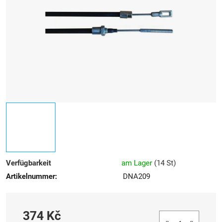
Sternen.
Verfügbarkeit
am Lager
(
14 St
)
Artikelnummer:
DNA209
374 Kč