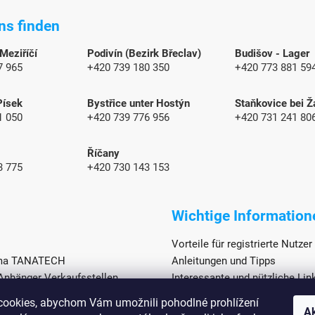
ns finden
 Meziříčí
Podivín (Bezirk Břeclav)
Budišov - Lager
7 965
+420 739 180 350
+420 773 881 59
Písek
Bystřice unter Hostýn
Staňkovice bei Ž
1 050
+420 739 776 956
+420 731 241 80
Říčany
3 775
+420 730 143 153
Wichtige Information
Vorteile für registrierte Nutzer
rma TANATECH
Anleitungen und Tipps
hänger Verkaufsstellen
Interessante und nützliche Lin
vertretung
Neuigkeiten
ookies, abychom Vám umožnili pohodlné prohlížení
vice
Ak