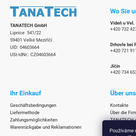
u
Wo Sie u
ß
z
Vídeň u Vel.
TANATECH GmbH
e
+420 732 42
Lipnice 541/22
i
l
59401 Velké Meziříčí
Drhovle bei 
e
UID: 04603664
+420 721 91
USt-IdNr.: CZ04603664
Jičín
+420 734 65
Ihr Einkauf
Über uns
Geschäftsbedingungen
Kontakte
Liefermethode
Über die Fi
Zahlungsmöglichkeiten
TANATECH An
Warenrückgabe und Reklamationen
Großhandels
Používáme c
Anhängerser