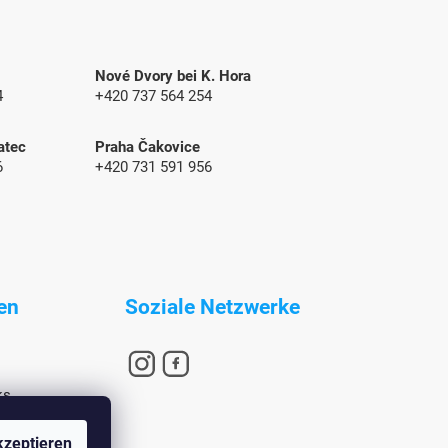
Nové Dvory bei K. Hora
4
+420 737 564 254
atec
Praha Čakovice
6
+420 731 591 956
en
Soziale Netzwerke
ks
zeptieren