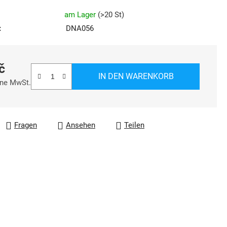
ung
am Lager
(
>20 St
)
:
DNA056
č
IN DEN WARENKORB
hne MwSt.
reis:
Fragen
Ansehen
Teilen