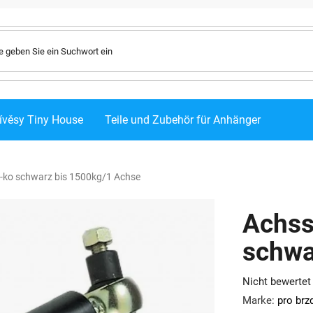
ívěsy Tiny House
Teile und Zubehör für Anhänger
-ko schwarz bis 1500kg/1 Achse
Achss
schwa
Die
Nicht bewertet
durchschnittlic
Marke:
pro brz