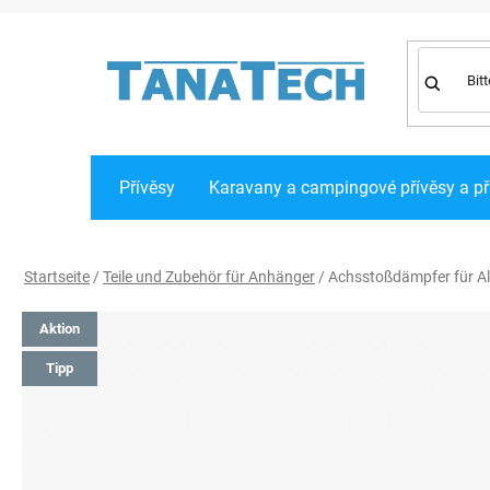
Zum
Inhalt
springen
Přívěsy
Karavany a campingové přívěsy a př
Startseite
/
Teile und Zubehör für Anhänger
/
Achsstoßdämpfer für Al
Aktion
Tipp