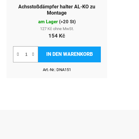
Achsstoßdämpfer halter AL-KO zu
Montage
am Lager
(
>20 St
)
127 Kč ohne MwSt.
154 Kč
IN DEN WARENKORB
Art.-Nr.:
DNA151
F